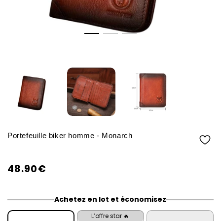
Portefeuille biker homme - Monarch
48.90€
/
Prix
PRIX
normal
UNITAIRE
Achetez en lot et économisez
L’offre star 🔥