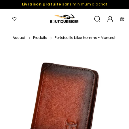
Passer
Livraison gratuite
sans minimum d'achat
au
contenu
Navigation
Liste
Mon
Recherche
Pani
de
compte
favoris
Accueil
Produits
Portefeuille biker homme - Monarch