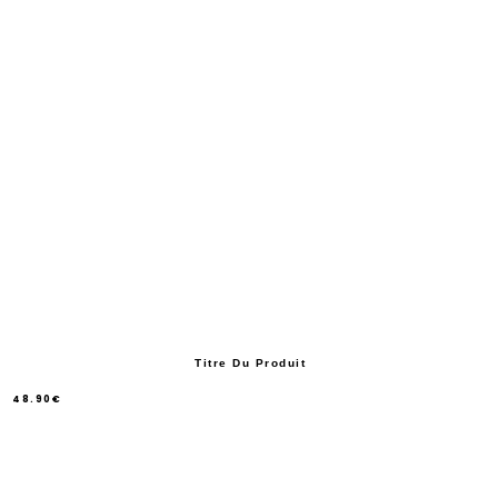
Titre Du Produit
48.90€
/
Prix
normal
PRIX
UNITAIRE