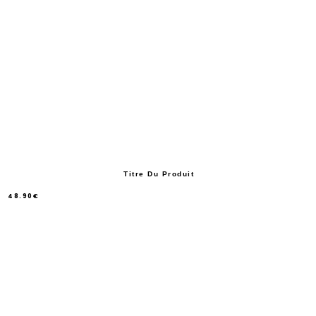
Titre Du Produit
48.90€
/
Prix
normal
PRIX
UNITAIRE