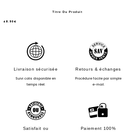
Titre Du Produit
48.90€
/
Prix
normal
PRIX
UNITAIRE
Livraison sécurisée
Retours & échanges
Suivi colis disponible en
Procédure facile par simple
temps réel.
e-mail.
Satisfait ou
Paiement 100%