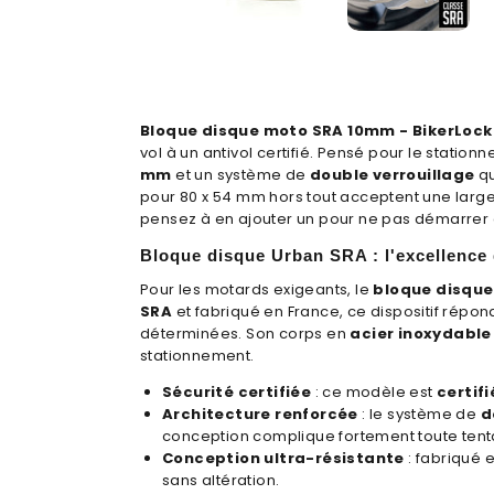
Bloque disque moto SRA 10mm - BikerLock
vol à un antivol certifié. Pensé pour le stati
mm
et un système de
double verrouillage
qu
pour 80 x 54 mm hors tout acceptent une lar
pensez à en ajouter un pour ne pas démarrer a
Bloque disque Urban SRA : l'excellence d
Pour les motards exigeants, le
bloque disqu
SRA
et fabriqué en France, ce dispositif répon
déterminées. Son corps en
acier inoxydable
stationnement.
Sécurité certifiée
: ce modèle est
certif
Architecture renforcée
: le système de
d
conception complique fortement toute tent
Conception ultra-résistante
: fabriqué 
sans altération.