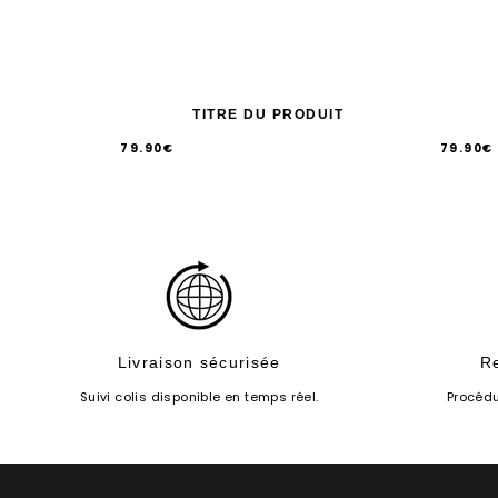
TITRE DU PRODUIT
79.90€
79.90€
/
/
Prix
Prix
PRIX
PRIX
UNITAIRE
UNITA
normal
normal
Livraison sécurisée
R
Suivi colis disponible en temps réel.
Procédu