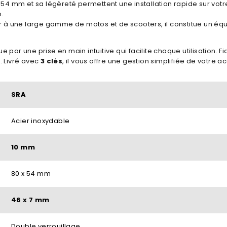
 54 mm et sa légèreté permettent une installation rapide sur vot
.
 à une large gamme de motos et de scooters, il constitue un équ
e par une prise en main intuitive qui facilite chaque utilisation. Fi
. Livré avec
3 clés
, il vous offre une gestion simplifiée de votre 
SRA
Acier inoxydable
10 mm
80 x 54 mm
46 x 7 mm
Double verrouillage