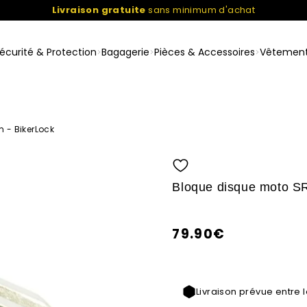
Livraison gratuite
sans minimum d'achat
écurité & Protection
Bagagerie
Pièces & Accessoires
Vêtemen
 - BikerLock
Bloque disque moto S
79.90€
/
PRIX
Prix
UNITAIRE
normal
Livraison prévue entre 