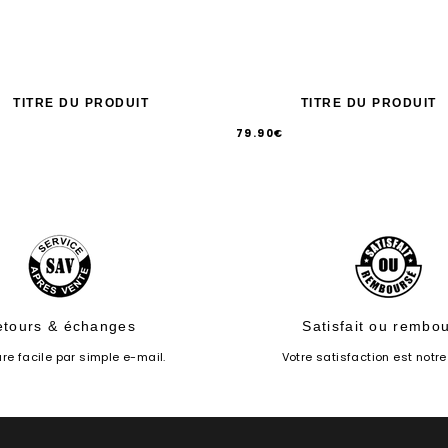
TITRE DU PRODUIT
TITRE DU PRODUIT
79.90€
/
Prix
PRIX
IRE
UNITAIRE
normal
etours & échanges
Satisfait ou rembo
re facile par simple e-mail.
Votre satisfaction est notre 