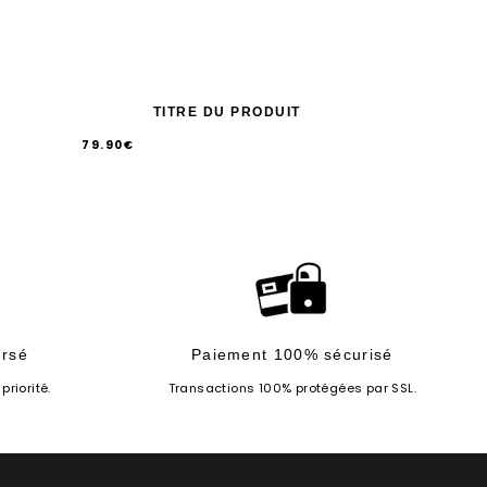
TITRE DU PRODUIT
79.90€
/
Prix
PRIX
UNITAIRE
normal
ursé
Paiement 100% sécurisé
priorité.
Transactions 100% protégées par SSL.