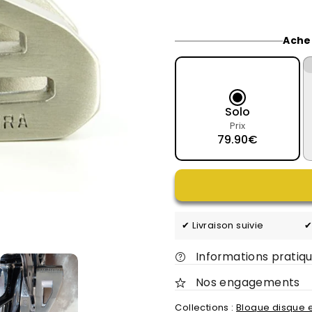
Ache
Solo
Prix
79.90€
✔ Livraison suivie
✔
Informations pratiq
Nos engagements
Collections :
Bloque disque e