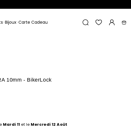
Recherche
ts
Bijoux
Carte Cadeau
Liste
Mon
Pani
de
compte
favoris
RA 10mm - BikerLock
le
Mardi 11
et le
Mercredi 12 Août