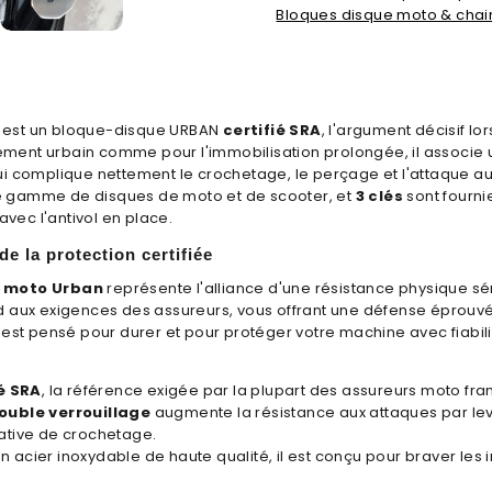
Bloques disque moto & chai
est un bloque-disque URBAN
certifié SRA
, l'argument décisif l
onnement urbain comme pour l'immobilisation prolongée, il associe
i complique nettement le crochetage, le perçage et l'attaque au 
ge gamme de disques de moto et de scooter, et
3 clés
sont fournie
vec l'antivol en place.
e la protection certifiée
e moto Urban
représente l'alliance d'une résistance physique sér
d aux exigences des assureurs, vous offrant une défense éprouvée
est pensé pour durer et pour protéger votre machine avec fiabili
ié SRA
, la référence exigée par la plupart des assureurs moto fran
ouble verrouillage
augmente la résistance aux attaques par lev
ative de crochetage.
en acier inoxydable de haute qualité, il est conçu pour braver les