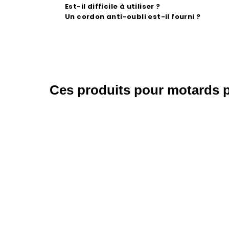
Est-il difficile à utiliser ?
Un cordon anti-oubli est-il fourni ?
Ces produits pour motards p