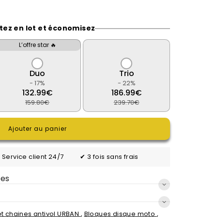
tez en lot et économisez
L’offre star 🔥
Duo
Trio
- 17%
- 22%
132.99€
186.99€
159.80€
239.70€
Ajouter au panier
 Service client 24/7
✔ 3 fois sans frais
ues
t chaines antivol URBAN
,
Bloques disque moto
,