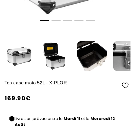
Top case moto 52L - X-PLOR
169.90€
/
Prix
PRIX
normal
UNITAIRE
Livraison prévue entre le
Mardi 11
et le
Mercredi 12
Août