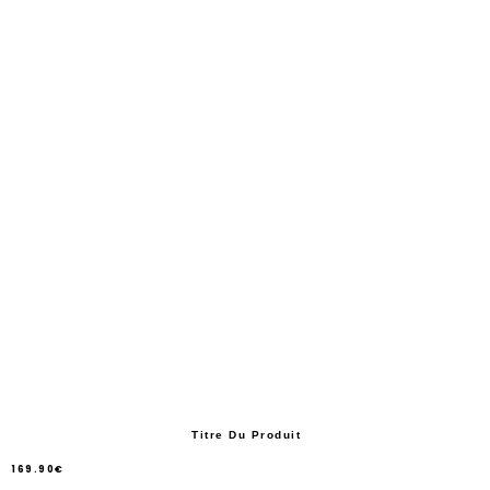
Titre Du Produit
169.90€
/
Prix