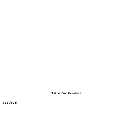
Titre Du Produit
169.90€
/
Prix
normal
PRIX
UNITAIRE