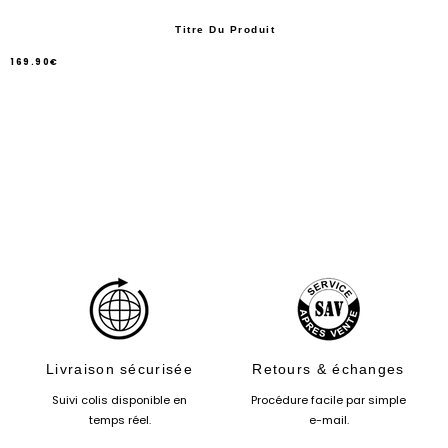
Titre Du Produit
169.90€
/
Prix
normal
PRIX
UNITAIRE
Livraison sécurisée
Retours & échanges
Suivi colis disponible en
Procédure facile par simple
temps réel.
e-mail.