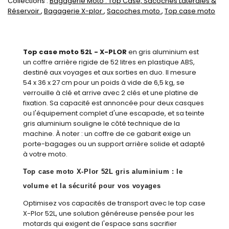
Collections :
Bagagerie Moto : Top Case, Sacoches Latérales &
Réservoir
,
Bagagerie X-plor
,
Sacoches moto
,
Top case moto
Top case moto 52L - X-PLOR
en gris aluminium est
un coffre arrière rigide de 52 litres en plastique ABS,
destiné aux voyages et aux sorties en duo. Il mesure
54 x 36 x 27 cm pour un poids à vide de 6,5 kg, se
verrouille à clé et arrive avec 2 clés et une platine de
fixation. Sa capacité est annoncée pour deux casques
ou l'équipement complet d'une escapade, et sa teinte
gris aluminium souligne le côté technique de la
machine. À noter : un coffre de ce gabarit exige un
porte-bagages ou un support arrière solide et adapté
à votre moto.
Top case moto X-Plor 52L gris aluminium : le
volume et la sécurité pour vos voyages
Optimisez vos capacités de transport avec le top case
X-Plor 52L, une solution généreuse pensée pour les
motards qui exigent de l'espace sans sacrifier