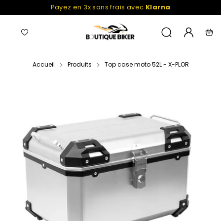
Passer
Payez en 3x sans frais avec
Klarna
au
contenu
Navigation
Liste
Mon
Recherche
Pani
de
compte
favoris
Accueil
Produits
Top case moto 52L - X-PLOR