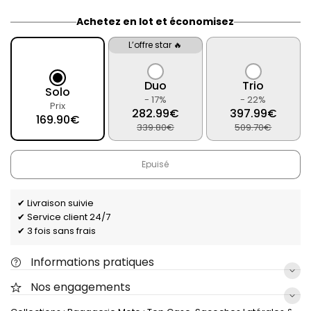
Achetez en lot et économisez
L’offre star 🔥
Duo
Trio
Solo
- 17%
- 22%
Prix
282.99€
397.99€
169.90€
339.80€
509.70€
Épuisé
✔ Livraison suivie
✔ Service client 24/7
✔ 3 fois sans frais
Informations pratiques
Nos engagements