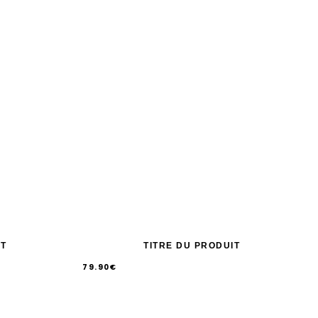
IT
TITRE DU PRODUIT
79.90€
/
Prix
PRIX
UNITAIRE
normal