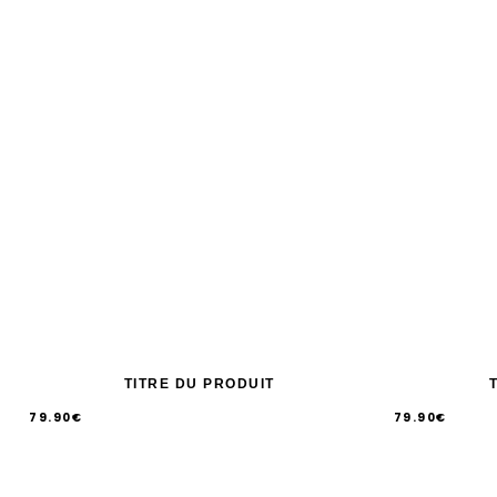
TITRE DU PRODUIT
79.90€
79.90€
/
/
Prix
Prix
PRIX
PRIX
UNITAIRE
UNITAIRE
normal
normal