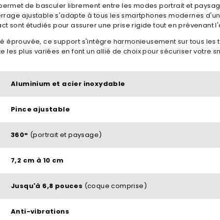
s permet de basculer librement entre les modes portrait et paysa
errage ajustable s'adapte à tous les smartphones modernes d'u
act sont étudiés pour assurer une prise rigide tout en prévenant l
té éprouvée, ce support s'intègre harmonieusement sur tous les 
 les plus variées en font un allié de choix pour sécuriser votre s
Aluminium et acier inoxydable
Pince ajustable
360°
(portrait et paysage)
7,2 cm à 10 cm
Jusqu'à 6,8 pouces
(coque comprise)
Anti-vibrations