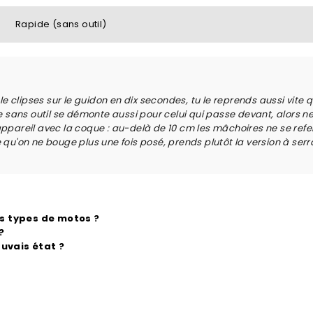
Rapide (sans outil)
 le clipses sur le guidon en dix secondes, tu le reprends aussi vite q
ans outil se démonte aussi pour celui qui passe devant, alors ne l
appareil avec la coque : au-delà de 10 cm les mâchoires ne se refer
e qu'on ne bouge plus une fois posé, prends plutôt la version à ser
es types de motos ?
?
auvais état ?