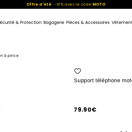
Offre d'été
: -10% avec le code
MOTO
écurité & Protection
Bagagerie
Pièces & Accessoires
Vêtemen
on à pince
Support téléphone moto
79.90€
/
PRIX
Prix
UNITAIRE
normal