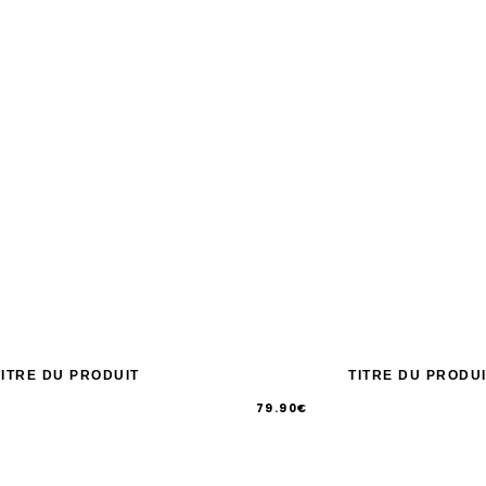
TITRE DU PRODUIT
TITRE DU PRODU
79.90€
/
Prix
PRIX
UNITAIRE
normal