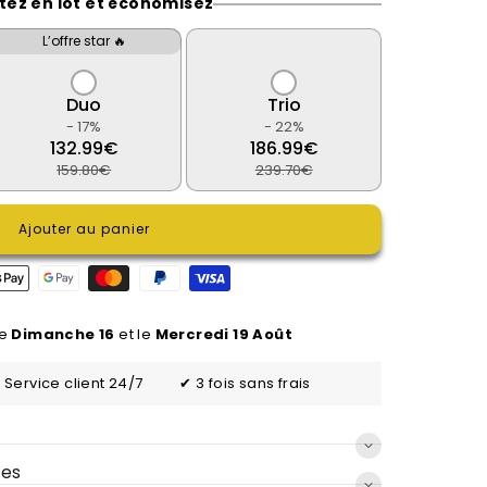
tez en lot et économisez
L’offre star 🔥
Duo
Trio
- 17%
- 22%
132.99€
186.99€
159.80€
239.70€
Ajouter au panier
le
Dimanche 16
et le
Mercredi 19 Août
 Service client 24/7
✔ 3 fois sans frais
ues