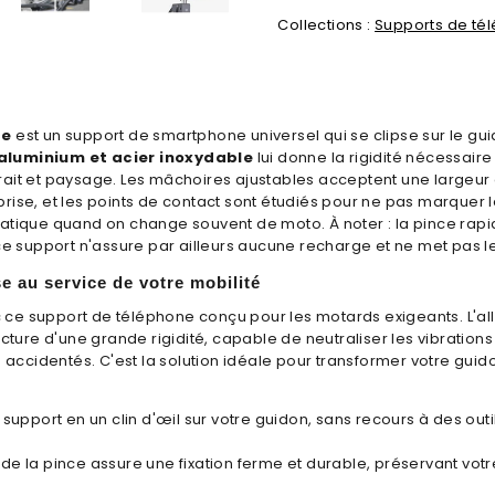
Collections :
Supports de té
ce
est un support de smartphone universel qui se clipse sur le guid
aluminium et acier inoxydable
lui donne la rigidité nécessaire 
rait et paysage. Les mâchoires ajustables acceptent une largeur
rise, et les points de contact sont étudiés pour ne pas marquer 
ratique quand on change souvent de moto. À noter : la pince rapi
 ce support n'assure par ailleurs aucune recharge et ne met pas le 
e au service de votre mobilité
 ce support de téléphone conçu pour les motards exigeants. L'all
cture d'une grande rigidité, capable de neutraliser les vibration
ccidentés. C'est la solution idéale pour transformer votre guido
e support en un clin d'œil sur votre guidon, sans recours à des outi
 de la pince assure une fixation ferme et durable, préservant vo