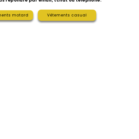
us répondre par email, tchat ou téléphone.
ments motard
Vêtements casual