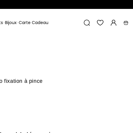
Recherche
ts
Bijoux
Carte Cadeau
Liste
Mon
Pani
de
compte
favoris
 fixation à pince