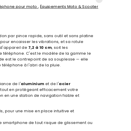
léphone pour moto
,
Équipements Moto & Scooter
on par pince rapide, sans outil et sans platine
pour encaisser les vibrations, et sa rotule
 d'appareil de
7,2 à 10 cm
, soit les
le téléphone. C'est le modèle de la gamme le
de est le contrepoint de sa souplesse — elle
téléphone à l'abri de la pluie.
iance de l'
aluminium
et de l'
acier
s tout en protégeant efficacement votre
n en une station de navigation fiable et
ls, pour une mise en place intuitive et
tre smartphone de tout risque de glissement ou