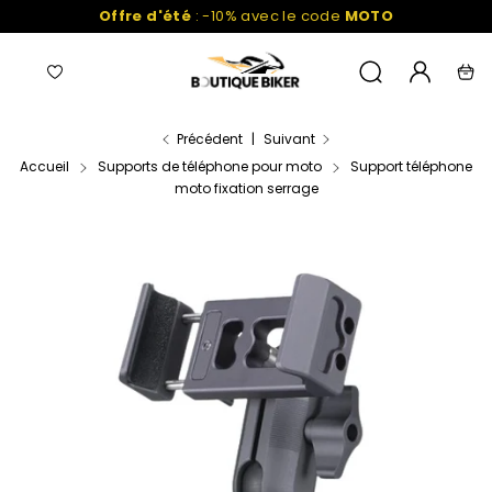
Passer
Offre d'été
: -10% avec le code
MOTO
au
contenu
Navigation
Liste
Mon
Recherche
Pani
de
compte
favoris
Précédent
|
Suivant
Accueil
Supports de téléphone pour moto
Support téléphone
moto fixation serrage