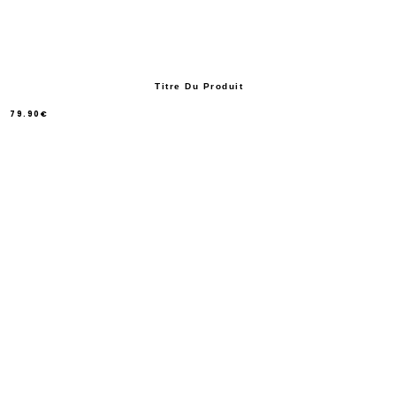
Titre Du Produit
79.90€
/
Prix
normal
PRIX
UNITAIRE