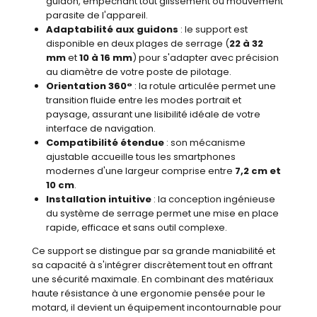
guidon, empêchant tout glissement ou mouvement
parasite de l'appareil.
Adaptabilité aux guidons
: le support est
disponible en deux plages de serrage (
22 à 32
mm
et
10 à 16 mm
) pour s'adapter avec précision
au diamètre de votre poste de pilotage.
Orientation 360°
: la rotule articulée permet une
transition fluide entre les modes portrait et
paysage, assurant une lisibilité idéale de votre
interface de navigation.
Compatibilité étendue
: son mécanisme
ajustable accueille tous les smartphones
modernes d'une largeur comprise entre
7,2 cm et
10 cm
.
Installation intuitive
: la conception ingénieuse
du système de serrage permet une mise en place
rapide, efficace et sans outil complexe.
Ce support se distingue par sa grande maniabilité et
sa capacité à s'intégrer discrètement tout en offrant
une sécurité maximale. En combinant des matériaux
haute résistance à une ergonomie pensée pour le
motard, il devient un équipement incontournable pour