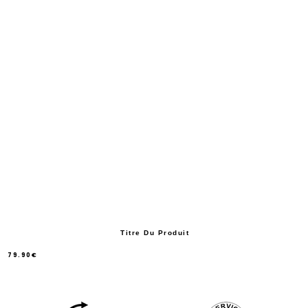
Titre Du Produit
79.90€
/
Prix
normal
PRIX
UNITAIRE