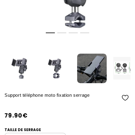
Support téléphone moto fixation serrage
79.90€
/
Prix
PRIX
normal
TAILLE DE SERRAGE
UNITAIRE