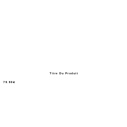
Titre Du Produit
79.90€
/
Prix
normal
PRIX
UNITAIRE