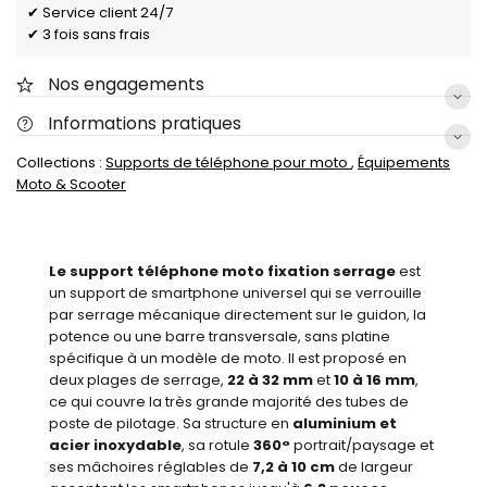
✔ Service client 24/7
✔ 3 fois sans frais
Nos engagements
Informations pratiques
Collections :
Supports de téléphone pour moto
,
Équipements
Moto & Scooter
Le support téléphone moto fixation serrage
est
un support de smartphone universel qui se verrouille
par serrage mécanique directement sur le guidon, la
potence ou une barre transversale, sans platine
spécifique à un modèle de moto. Il est proposé en
deux plages de serrage,
22 à 32 mm
et
10 à 16 mm
,
ce qui couvre la très grande majorité des tubes de
poste de pilotage. Sa structure en
aluminium et
acier inoxydable
, sa rotule
360°
portrait/paysage et
ses mâchoires réglables de
7,2 à 10 cm
de largeur