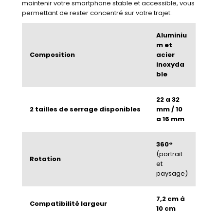
maintenir votre smartphone stable et accessible, vous
permettant de rester concentré sur votre trajet.
Aluminiu
m et
Composition
acier
inoxyda
ble
22 a 32
2 tailles de serrage disponibles
mm / 10
a 16 mm
360°
(portrait
Rotation
et
paysage)
7,2 cm à
Compatibilité largeur
10 cm