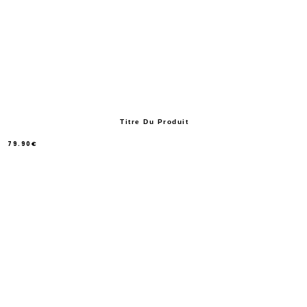
Titre Du Produit
79.90€
/
Prix
normal
PRIX
UNITAIRE