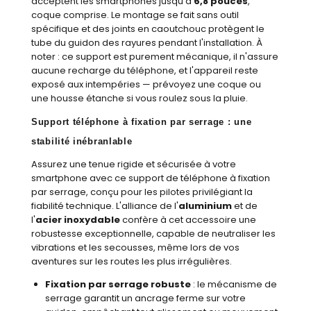
acceptent les smartphones jusqu'à
6,8 pouces
,
coque comprise. Le montage se fait sans outil
spécifique et des joints en caoutchouc protègent le
tube du guidon des rayures pendant l'installation. À
noter : ce support est purement mécanique, il n'assure
aucune recharge du téléphone, et l'appareil reste
exposé aux intempéries — prévoyez une coque ou
une housse étanche si vous roulez sous la pluie.
Support téléphone à fixation par serrage : une
stabilité inébranlable
Assurez une tenue rigide et sécurisée à votre
smartphone avec ce support de téléphone à fixation
par serrage, conçu pour les pilotes privilégiant la
fiabilité technique. L'alliance de l'
aluminium
et de
l'
acier inoxydable
confère à cet accessoire une
robustesse exceptionnelle, capable de neutraliser les
vibrations et les secousses, même lors de vos
aventures sur les routes les plus irrégulières.
Fixation par serrage robuste
: le mécanisme de
serrage garantit un ancrage ferme sur votre