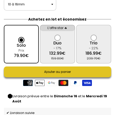
Achetez en lot et économisez
L’offre star 🔥
Duo
Trio
Solo
- 17%
- 22%
Prix
132.99€
186.99€
79.90€
159.80€
239.70€
Ajouter au panier
Livraison prévue entre le
Dimanche 16
et le
Mercredi 19
Août
✔ Livraison suivie