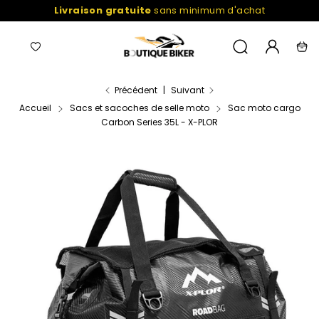
Passer
Livraison gratuite
sans minimum d'achat
au
contenu
Navigation
Liste
Mon
Recherche
Pani
de
compte
favoris
Précédent
|
Suivant
Accueil
Sacs et sacoches de selle moto
Sac moto cargo
Carbon Series 35L - X-PLOR