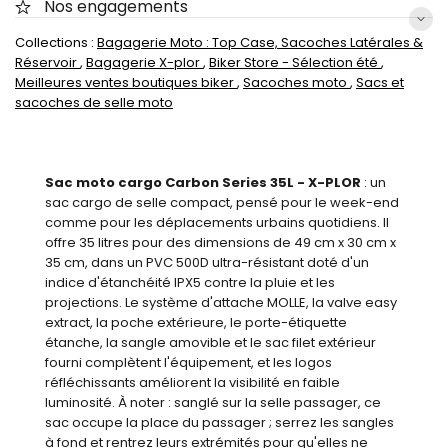
Nos engagements
Collections :
Bagagerie Moto : Top Case, Sacoches Latérales &
Réservoir
,
Bagagerie X-plor
,
Biker Store - Sélection été
,
Meilleures ventes boutiques biker
,
Sacoches moto
,
Sacs et
sacoches de selle moto
Sac moto cargo Carbon Series 35L - X-PLOR
: un
sac cargo de selle compact, pensé pour le week-end
comme pour les déplacements urbains quotidiens. Il
offre 35 litres pour des dimensions de 49 cm x 30 cm x
35 cm, dans un PVC 500D ultra-résistant doté d'un
indice d'étanchéité IPX5 contre la pluie et les
projections. Le système d'attache MOLLE, la valve easy
extract, la poche extérieure, le porte-étiquette
étanche, la sangle amovible et le sac filet extérieur
fourni complètent l'équipement, et les logos
réfléchissants améliorent la visibilité en faible
luminosité. À noter : sanglé sur la selle passager, ce
sac occupe la place du passager ; serrez les sangles
à fond et rentrez leurs extrémités pour qu'elles ne