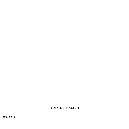
Titre Du Produit
99.90€
/
Prix
normal
PRIX