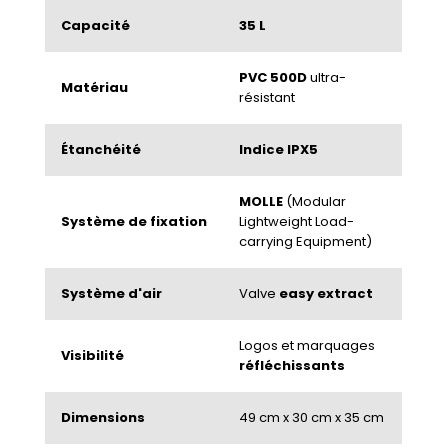
Capacité
35 L
PVC 500D
ultra-
Matériau
résistant
Étanchéité
Indice IPX5
MOLLE
(Modular
Système de fixation
Lightweight Load-
carrying Equipment)
Système d'air
Valve
easy extract
Logos et marquages
Visibilité
réfléchissants
Dimensions
49 cm x 30 cm x 35 cm