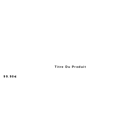
Titre Du Produit
99.90€
/
Prix
normal
PRIX
UNITAIRE