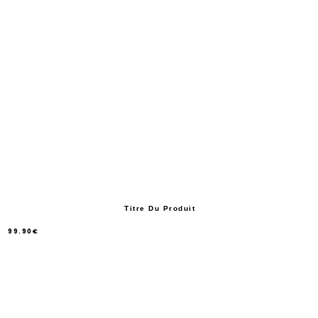
Titre Du Produit
99.90€
/
Prix
normal
PRIX
UNITAIRE