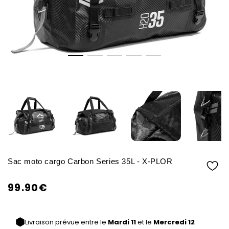
Sac moto cargo Carbon Series 35L - X-PLOR
99.90€
/
Prix
PRIX
normal
UNITAIRE
Livraison prévue entre le
Mardi 11
et le
Mercredi 12