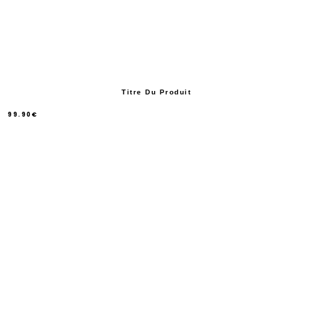
Titre Du Produit
99.90€
/
Prix
normal
PRIX
UNITAIRE