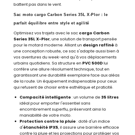
battent pas dans le vent.
Sac moto cargo Carbon Series 35L X-Plor : le
parfait équilibre entre style et agilité
Optimisez vos trajets avec le sac
cargo Carbon
Series 35L X-Plor
, une solution de transport pensée
pour le motard moderne. Alliant un
design raffiné
à
une conception robuste, ce sac s'adapte aussi bien à
vos aventures du week-end qu'à vos déplacements
urbains quotidiens. Sa structure en
PVC 500D
lui
confère une allure résolument technique, tout en
garantissant une durabilité exemplaire face aux aléas
de la route. Un équipement indispensable pour ceux
qui refusent de choisir entre esthétique et praticité.
Compacité intelligente
: un volume de
35 litres
idéal pour emporter l'essentiel sans
encombrement superflu, préservant ainsi la
maniabilité de votre moto.
Protection contre la pluie
: doté d'un indice
d'
étanchéité IPX5
, il assure une barrière efficace
contre la pluie et les projections pour protéger vos