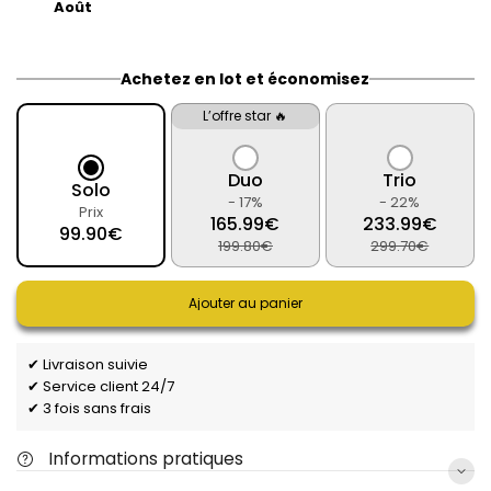
Août
Achetez en lot et économisez
L’offre star 🔥
Duo
Trio
Solo
- 17%
- 22%
Prix
165.99€
233.99€
99.90€
199.80€
299.70€
Ajouter au panier
✔ Livraison suivie
✔ Service client 24/7
✔ 3 fois sans frais
Informations pratiques