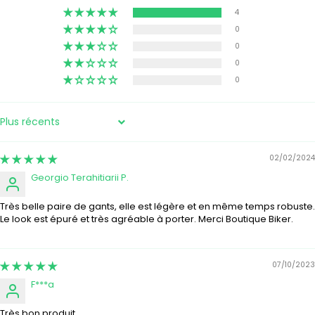
4
0
0
0
0
SORT BY
02/02/2024
Georgio Terahitiarii P.
Très belle paire de gants, elle est légère et en même temps robuste.
Le look est épuré et très agréable à porter. Merci Boutique Biker.
07/10/2023
F***a
Très bon produit