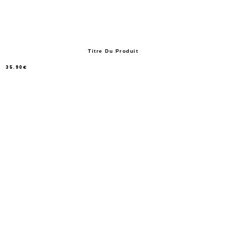
Titre Du Produit
35.90€
/
Prix
normal
PRIX
UNITAIRE