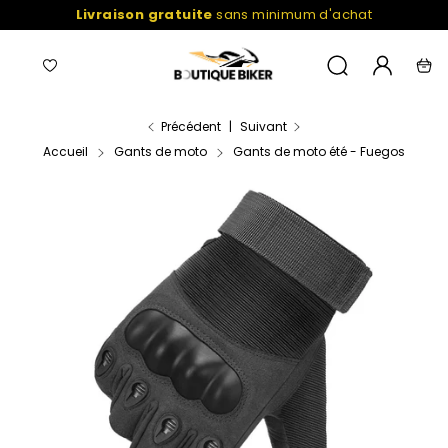
Passer
Livraison gratuite
sans minimum d'achat
au
contenu
Navigation
Liste
Mon
Recherche
Pani
de
compte
favoris
Précédent
|
Suivant
Accueil
Gants de moto
Gants de moto été - Fuegos