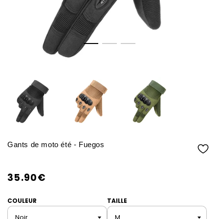
Gants de moto été - Fuegos
35.90€
/
Prix
PRIX
normal
COULEUR
TAILLE
UNITAIRE