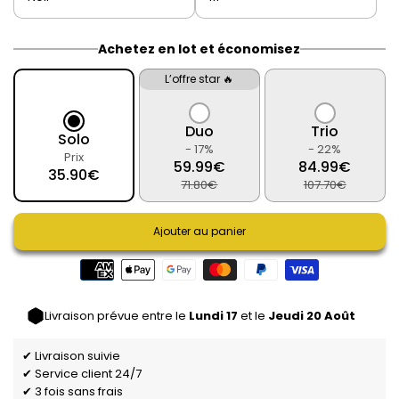
Achetez en lot et économisez
L’offre star 🔥
Duo
Trio
Solo
- 17%
- 22%
Prix
59.99€
84.99€
35.90€
71.80€
107.70€
Ajouter au panier
Livraison prévue entre le
Lundi 17
et le
Jeudi 20 Août
✔ Livraison suivie
✔ Service client 24/7
✔ 3 fois sans frais