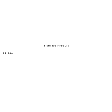
Titre Du Produit
35.90€
/
Prix
normal
PRIX
UNITAIRE