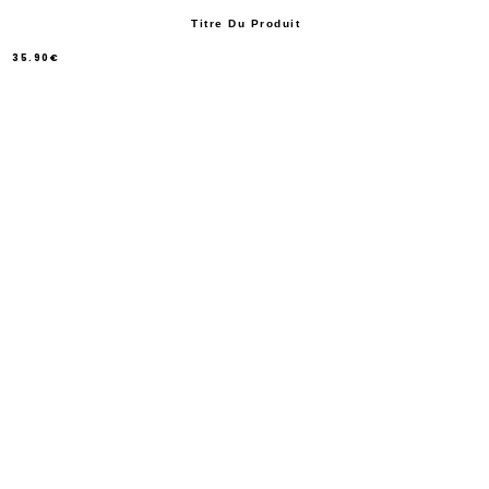
Titre Du Produit
35.90€
/
Prix
normal
PRIX
UNITAIRE