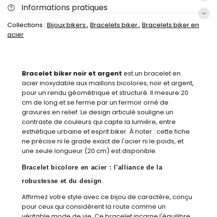
Informations pratiques
Collections :
Bijoux bikers
,
Bracelets biker
,
Bracelets biker en
acier
Bracelet biker noir et argent
est un bracelet en
acier inoxydable aux maillons bicolores, noir et argent,
pour un rendu géométrique et structuré. Il mesure 20
cm de long et se ferme par un fermoir orné de
gravures en relief. Le design articulé souligne un
contraste de couleurs qui capte la lumière, entre
esthétique urbaine et esprit biker. À noter : cette fiche
ne précise ni le grade exact de l'acier ni le poids, et
une seule longueur (20 cm) est disponible.
Bracelet bicolore en acier : l'alliance de la
robustesse et du design
Affirmez votre style avec ce bijou de caractère, conçu
pour ceux qui considèrent la route comme un
véritable mode de vie. Ce bracelet incarne l'équilibre