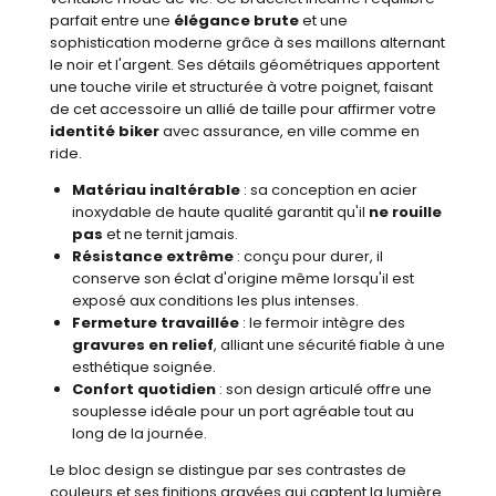
parfait entre une
élégance brute
et une
sophistication moderne grâce à ses maillons alternant
le noir et l'argent. Ses détails géométriques apportent
une touche virile et structurée à votre poignet, faisant
de cet accessoire un allié de taille pour affirmer votre
identité biker
avec assurance, en ville comme en
ride.
Matériau inaltérable
: sa conception en acier
inoxydable de haute qualité garantit qu'il
ne rouille
pas
et ne ternit jamais.
Résistance extrême
: conçu pour durer, il
conserve son éclat d'origine même lorsqu'il est
exposé aux conditions les plus intenses.
Fermeture travaillée
: le fermoir intègre des
gravures en relief
, alliant une sécurité fiable à une
esthétique soignée.
Confort quotidien
: son design articulé offre une
souplesse idéale pour un port agréable tout au
long de la journée.
Le bloc design se distingue par ses contrastes de
couleurs et ses finitions gravées qui captent la lumière