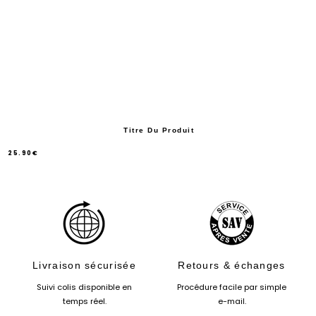
Titre Du Produit
25.90€
/
Prix
normal
PRIX
UNITAIRE
Livraison sécurisée
Retours & échanges
Suivi colis disponible en
Procédure facile par simple
temps réel.
e-mail.