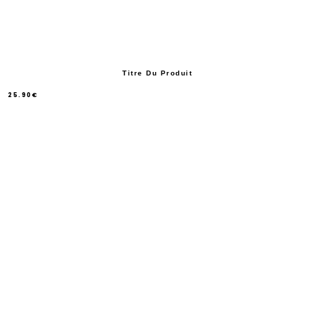
Titre Du Produit
25.90€
/
Prix
normal
PRIX
UNITAIRE