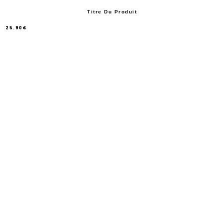
Titre Du Produit
25.90€
/
Prix
normal
PRIX
UNITAIRE