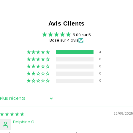
Avis Clients
5.00 sur 5
Basé sur 4 avis
4
0
0
0
0
SORT BY
22/08/2025
Delphine O.