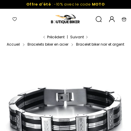
Passer
Offre d'été
: -10% avec le code
MOTO
au
contenu
Navigation
Liste
Mon
Recherche
Pani
de
compte
favoris
Précédent
|
Suivant
Accueil
Bracelets biker en acier
Bracelet biker noir et argent