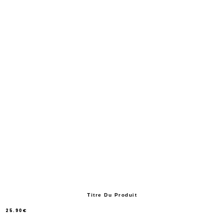
Titre Du Produit
25.90€
/
Prix