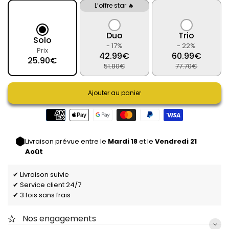
L’offre star 🔥
Duo
Trio
Solo
- 17%
- 22%
Prix
42.99€
60.99€
25.90€
51.80€
77.70€
Ajouter au panier
Livraison prévue entre le
Mardi 18
et le
Vendredi 21
Août
✔ Livraison suivie
✔ Service client 24/7
✔ 3 fois sans frais
Nos engagements