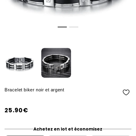
Bracelet biker noir et argent
25.90€
/
Prix
PRIX
normal
UNITAIRE
Achetez en lot et économisez