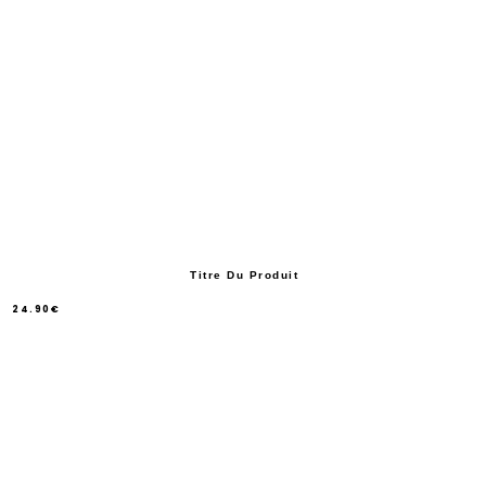
Titre Du Produit
24.90€
/
Prix
normal
PRIX
UNITAIRE