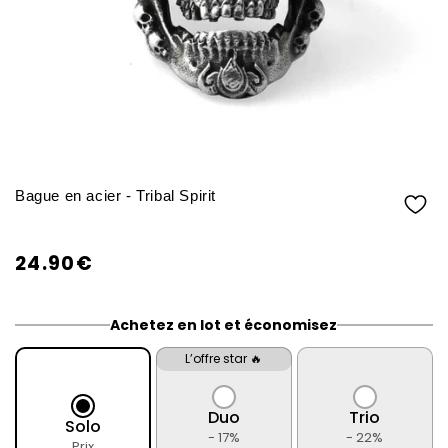
Bague en acier - Tribal Spirit
24.90€
/
Prix
PRIX
normal
UNITAIRE
Achetez en lot et économisez
L’offre star 🔥
Duo
Trio
Solo
- 17%
- 22%
Prix