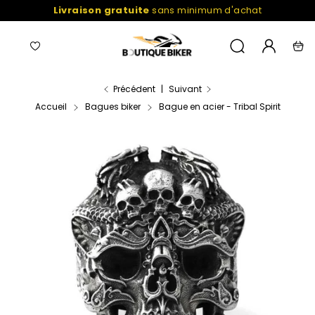
Passer
Livraison gratuite
sans minimum d'achat
au
contenu
Navigation
Liste
Mon
Recherche
Pani
de
compte
favoris
Précédent
|
Suivant
Accueil
Bagues biker
Bague en acier - Tribal Spirit