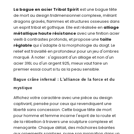
La bague en acier Tribal Spirit
est une bague tête
de mort au design tridimensionnel complexe, mêlant
dragons gravés, flammes et structures osseuses dans
un esprit tribal et gothique. Elle est réalisée en
alliage
métallique haute résistance
avec une finition acier
vieilli à contrastes profonds, et propose une
taille
réglable
qui s'adapte à la morphologie du doigt. Le
relief est travaillé en profondeur pour un jeu d'ombres
marqué. À noter : s'agissant d'un alliage et non d'un
acier 316L ou d'un argent 925, mieux vaut faire un
premier essai court si tu as la peau sensible.
Bague crâne infernal : L'alliance de la force et du
mystique
Affichez votre caractère avec une pièce au design
captivant, pensée pour ceux qui revendiquent une
liberté sans concession. Cette bague tête de mort
pour homme et femme incarne l'esprit de la route et
de la rébellion à travers une sculpture complexe et
menaçante. Chaque détail, des mâchoires béantes
aux ornements sombres, puise son inspiration dans un