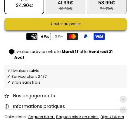
41.99€
58.99€
24.90€
49.80€
74.70€
Ajouter au panier
Livraison prévue entre le
Mardi 18
et le
Vendredi 21
Août
✔ Livraison suivie
✔ Service client 24/7
✔ 3 fois sans frais
Nos engagements
Informations pratiques
Collections :
Bagues biker
,
Bagues biker en acier
,
Bijoux bikers