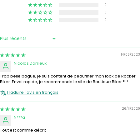
0
0
0
SORT BY
14/06/2023
Nicolas Darrieux
Trop belle bague, je suis content de peaufiner mon look de Rocker-
Biker. Envoi rapide, je recommande le site de Boutique Biker !!!!
Traduire l'avis en français
26/11/2020
N***a
Tout est comme décrit