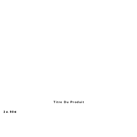
Titre Du Produit
24.90€
/
Prix
normal
PRIX
UNITAIRE