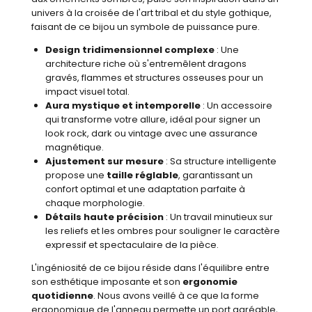
univers à la croisée de l'art tribal et du style gothique,
faisant de ce bijou un symbole de puissance pure.
Design tridimensionnel complexe
: Une
architecture riche où s'entremêlent dragons
gravés, flammes et structures osseuses pour un
impact visuel total.
Aura mystique et intemporelle
: Un accessoire
qui transforme votre allure, idéal pour signer un
look rock, dark ou vintage avec une assurance
magnétique.
Ajustement sur mesure
: Sa structure intelligente
propose une
taille réglable
, garantissant un
confort optimal et une adaptation parfaite à
chaque morphologie.
Détails haute précision
: Un travail minutieux sur
les reliefs et les ombres pour souligner le caractère
expressif et spectaculaire de la pièce.
L'ingéniosité de ce bijou réside dans l'équilibre entre
son esthétique imposante et son
ergonomie
quotidienne
. Nous avons veillé à ce que la forme
ergonomique de l'anneau permette un port agréable,