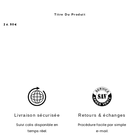
Titre Du Produit
24.90€
/
Prix
normal
PRIX
UNITAIRE
Livraison sécurisée
Retours & échanges
Suivi colis disponible en
Procédure facile par simple
temps réel.
e-mail.